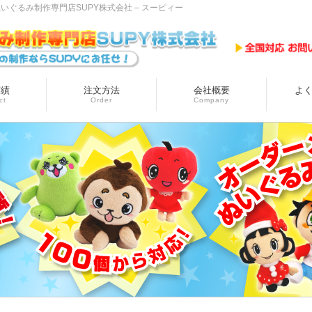
ぐるみ制作専門店SUPY株式会社 – スーピィー
実績
注文方法
会社概要
よ
ct
Order
Company