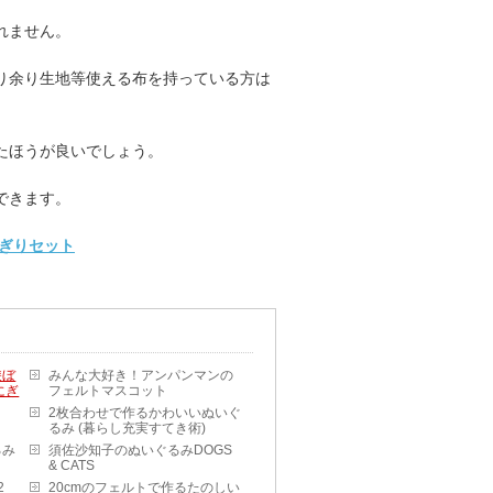
れません。
り余り生地等使える布を持っている方は
たほうが良いでしょう。
できます。
ぎりセット
遊ぼ
みんな大好き！アンパンマンの
にぎ
フェルトマスコット
2枚合わせで作るかわいいぬいぐ
るみ (暮らし充実すてき術)
るみ
須佐沙知子のぬいぐるみDOGS
& CATS
2
20cmのフェルトで作るたのしい