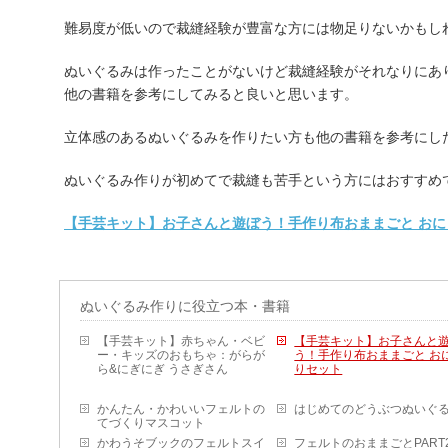
難易度が低いので裁縫経験が豊富な方には物足りないかもし
ぬいぐるみは作ったことがないけど裁縫経験がそれなりにあ
他の書籍を参考にしてみると良いと思います。
立体感のあるぬいぐるみを作りたい方も他の書籍を参考にし
ぬいぐるみ作りが初めてで裁縫も苦手という方にはおすすめ
【手芸キット】お子さんと遊ぼう！手作り布おままごと おに
ぬいぐるみ作りに役立つ本・書籍
【手芸キット】赤ちゃん・ベビ
【手芸キット】お子さんと
ー・キッズのおもちゃ：がらが
う！手作り布おままごと お
ら&にぎにぎ うさぎさん
りセット
かんたん・かわいいフェルトの
はじめてのどうぶつぬいぐ
てづくりマスコット
かわうそブックのフェルトスイ
フェルトのおままごとPART