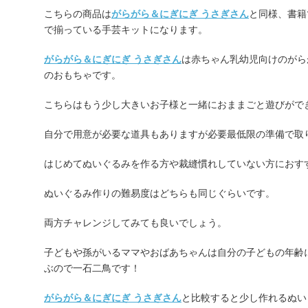
こちらの商品は
がらがら＆にぎにぎ うさぎさん
と同様、書籍
で揃っている手芸キットになります。
がらがら＆にぎにぎ うさぎさん
は赤ちゃん乳幼児向けのがら
のおもちゃです。
こちらはもう少し大きいお子様と一緒におままごと遊びがで
自分で用意が必要な道具もありますが必要最低限の準備で取
はじめてぬいぐるみを作る方や裁縫慣れしていない方におす
ぬいぐるみ作りの難易度はどちらも同じぐらいです。
両方チャレンジしてみても良いでしょう。
子どもや孫がいるママやおばあちゃんは自分の子どもの年齢
ぶので一石二鳥です！
がらがら＆にぎにぎ うさぎさん
と比較すると少し作れるぬい