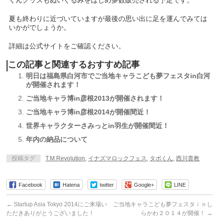
くんグッズもぬいぐるみをはじめ多数販売される予定です。
夏も終わりに近づいていますが最後の思い出に足を運んでみては
いかがでしょうか。
詳細は
公式サイト
をご確認ください。
この記事と関連するおすすめ記事
明日は福島県白河市でご当地キャラこども夢フェスタin白河
が開催されます！
ご当地キャラ博in彦根2013が開催されます！
ご当地キャラ博in彦根2014が開催間近！
世界キャラクターさみっとin羽生が開催間近！
年内の納品について
投稿タグ
T.M.Revolution
,
イナズマロックフェス
,
タボくん
,
西川貴教
Facebook
Hatena
twitter
Google+
LINE
←
Startup Asia Tokyo 2014にご来場い
ご当地キャラこども夢フェスタｉｎし
ただきありがとうございました！
らかわ２０１４が開催！
→