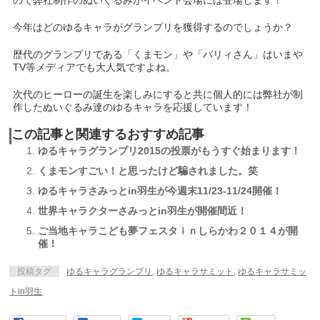
ので弊社制作のぬいぐるみがイベント会場には登場します！
今年はどのゆるキャラがグランプリを獲得するのでしょうか？
歴代のグランプリである「くまモン」や「バリィさん」はいまや
TV等メディアでも大人気ですよね。
次代のヒーローの誕生を楽しみにすると共に個人的には弊社が制
作したぬいぐるみ達のゆるキャラを応援しています！
この記事と関連するおすすめ記事
ゆるキャラグランプリ2015の投票がもうすぐ始まります！
くまモンすごい！と思ったけど騙されました。笑
ゆるキャラさみっとin羽生が今週末11/23-11/24開催！
世界キャラクターさみっとin羽生が開催間近！
ご当地キャラこども夢フェスタｉｎしらかわ２０１４が開
催！
投稿タグ
ゆるキャラグランプリ
,
ゆるキャラサミット
,
ゆるキャラサミッ
トin羽生