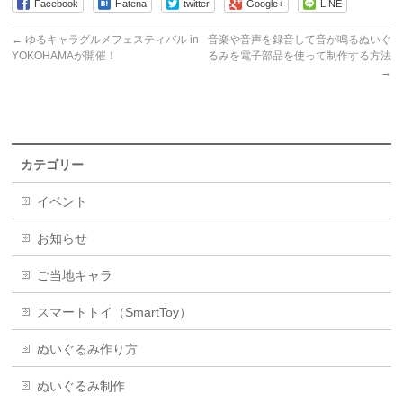
Facebook
Hatena
twitter
Google+
LINE
←
ゆるキャラグルメフェスティバル in
音楽や音声を録音して音が鳴るぬいぐ
YOKOHAMAが開催！
るみを電子部品を使って制作する方法
→
カテゴリー
イベント
お知らせ
ご当地キャラ
スマートトイ（SmartToy）
ぬいぐるみ作り方
ぬいぐるみ制作