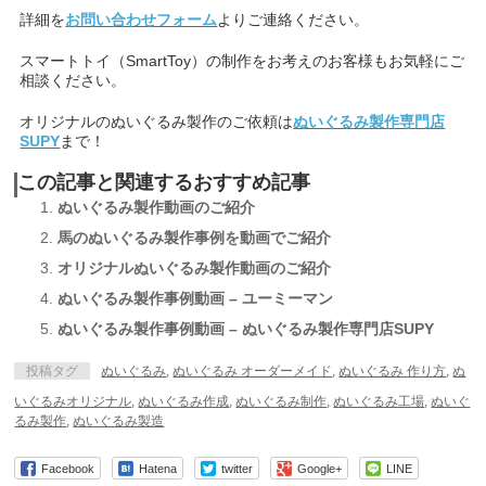
詳細を
お問い合わせフォーム
よりご連絡ください。
スマートトイ（SmartToy）の制作をお考えのお客様もお気軽にご
相談ください。
オリジナルのぬいぐるみ製作のご依頼は
ぬいぐるみ製作専門店
SUPY
まで！
この記事と関連するおすすめ記事
ぬいぐるみ製作動画のご紹介
馬のぬいぐるみ製作事例を動画でご紹介
オリジナルぬいぐるみ製作動画のご紹介
ぬいぐるみ製作事例動画 – ユーミーマン
ぬいぐるみ製作事例動画 – ぬいぐるみ製作専門店SUPY
投稿タグ
ぬいぐるみ
,
ぬいぐるみ オーダーメイド
,
ぬいぐるみ 作り方
,
ぬ
いぐるみオリジナル
,
ぬいぐるみ作成
,
ぬいぐるみ制作
,
ぬいぐるみ工場
,
ぬいぐ
るみ製作
,
ぬいぐるみ製造
Facebook
Hatena
twitter
Google+
LINE