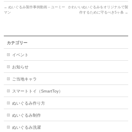
←
ぬいぐるみ製作事例動画 – ユーミー
かわいいぬいぐるみをオリジナルで製
マン
作するために守るべき5ヶ条
→
カテゴリー
イベント
お知らせ
ご当地キャラ
スマートトイ（SmartToy）
ぬいぐるみ作り方
ぬいぐるみ制作
ぬいぐるみ洗濯