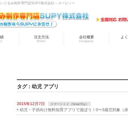
ぐるみ制作専門店SUPY株式会社 – スーピィー
績
注文方法
会社概要
よく
ct
Order
Company
タグ : 幼児 アプリ
2015年12月7日
スマートトイ（SmartToy）
幼児・子供向け無料知育アプリで遊ぼう！0〜3歳児対象（赤