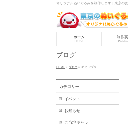
オリジナルぬいぐるみを制作します｜東京のぬい
ホーム
制作実
Home
Produ
ブログ
HOME
»
ブログ
»
幼児 アプリ
カテゴリー
イベント
お知らせ
ご当地キャラ