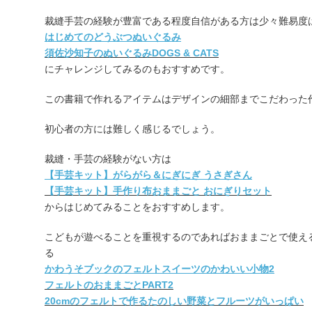
裁縫手芸の経験が豊富である程度自信がある方は少々難易度
はじめてのどうぶつぬいぐるみ
須佐沙知子のぬいぐるみDOGS & CATS
にチャレンジしてみるのもおすすめです。
この書籍で作れるアイテムはデザインの細部までこだわった
初心者の方には難しく感じるでしょう。
裁縫・手芸の経験がない方は
【手芸キット】がらがら＆にぎにぎ うさぎさん
【手芸キット】手作り布おままごと おにぎりセット
からはじめてみることをおすすめします。
こどもが遊べることを重視するのであればおままごとで使え
る
かわうそブックのフェルトスイーツのかわいい小物2
フェルトのおままごとPART2
20cmのフェルトで作るたのしい野菜とフルーツがいっぱい