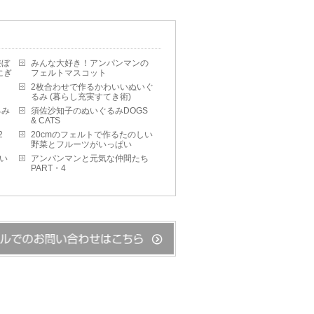
遊ぼ
みんな大好き！アンパンマンの
にぎ
フェルトマスコット
2枚合わせで作るかわいいぬいぐ
るみ (暮らし充実すてき術)
るみ
須佐沙知子のぬいぐるみDOGS
& CATS
2
20cmのフェルトで作るたのしい
野菜とフルーツがいっぱい
わい
アンパンマンと元気な仲間たち
PART・4