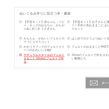
ぬいぐるみ作りに役立つ本・書籍
【手芸キット】赤ちゃん・ベビ
【手芸キット】お子さんと
ー・キッズのおもちゃ：がらが
う！手作り布おままごと お
ら&にぎにぎ うさぎさん
りセット
かんたん・かわいいフェルトの
はじめてのどうぶつぬいぐ
てづくりマスコット
かわうそブックのフェルトスイ
フェルトのおままごとPART
ーツのかわいい小物2
ナチュラルスタイルのフェルト
20cmのフェルトで作る か
ままごと 20cmのフェルトで作
い動物たち
る