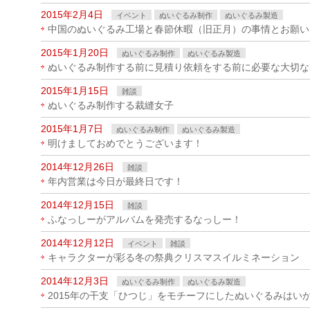
2015年2月4日
イベント
ぬいぐるみ制作
ぬいぐるみ製造
中国のぬいぐるみ工場と春節休暇（旧正月）の事情とお願い
2015年1月20日
ぬいぐるみ制作
ぬいぐるみ製造
ぬいぐるみ制作する前に見積り依頼をする前に必要な大切な
2015年1月15日
雑談
ぬいぐるみ制作する裁縫女子
2015年1月7日
ぬいぐるみ制作
ぬいぐるみ製造
明けましておめでとうございます！
2014年12月26日
雑談
年内営業は今日が最終日です！
2014年12月15日
雑談
ふなっしーがアルバムを発売するなっしー！
2014年12月12日
イベント
雑談
キャラクターが彩る冬の祭典クリスマスイルミネーション
2014年12月3日
ぬいぐるみ制作
ぬいぐるみ製造
2015年の干支「ひつじ」をモチーフにしたぬいぐるみはい