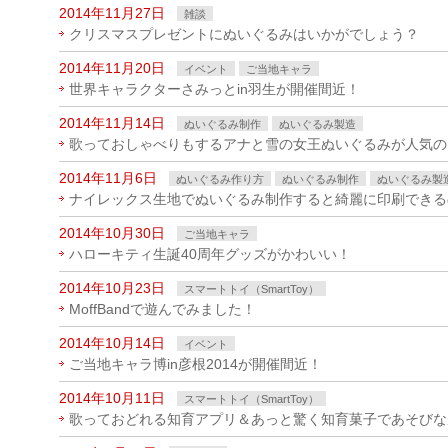
2014年11月27日
雑談
クリスマスプレゼントにぬいぐるみはいかがでしょう？
2014年11月20日
イベント
ご当地キャラ
世界キャラクターさみっとin羽生が開催間近！
2014年11月14日
ぬいぐるみ制作
ぬいぐるみ製造
歌っておしゃべりもするアナと雪の女王ぬいぐるみが人気の
2014年11月6日
ぬいぐるみ作り方
ぬいぐるみ制作
ぬいぐるみ製
ナイレックス生地でぬいぐるみ制作すると綺麗に印刷できる
2014年10月30日
ご当地キャラ
ハローキティ生誕40周年グッズがかわいい！
2014年10月23日
スマートトイ（SmartToy）
MoffBandで遊んでみました！
2014年10月14日
イベント
ご当地キャラ博in彦根2014が開催間近！
2014年10月11日
スマートトイ（SmartToy）
歌っておどれる知育アプリ＆あっと驚く知育菓子であそびな