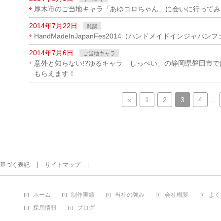
厚木市のご当地キャラ「あゆコロちゃん」に会いに行ってみ
2014年7月22日
雑談
HandMadeInJapanFes2014（ハンドメイドインジャ
2014年7月6日
ご当地キャラ
意外と知らない!?ゆるキャラ「しっぺい」の静岡県磐田市
もらえます！
«
1
2
3
4
…
基づく表記
サイトマップ
ホーム
制作実績
当社の強み
会社概要
よく
採用情報
ブログ