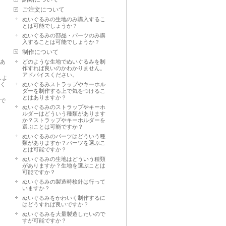
ご注文について
ぬいぐるみの生地のみ購入するこ
とは可能でしょうか？
ぬいぐるみの部品・パーツのみ購
入することは可能でしょうか？
制作について
はあ
どのような生地でぬいぐるみを制
作すれば良いのかわかりません。
アドバイスください。
しよ
スく
ぬいぐるみストラップやキーホル
ダーを制作する上で気をつけるこ
とはありますか？
中で
ぬいぐるみのストラップやキーホ
ルダーはどういう種類があります
か？ストラップやキーホルダーを
選ぶことは可能ですか？
ぬいぐるみのパーツはどういう種
類がありますか？パーツを選ぶこ
とは可能ですか？
ぬいぐるみの生地はどういう種類
がありますか？生地を選ぶことは
可能ですか？
ぬいぐるみの製造時検針は行って
いますか？
ぬいぐるみをかわいく制作するに
はどうすれば良いですか？
ぬいぐるみを大量製造したいので
すが可能ですか？